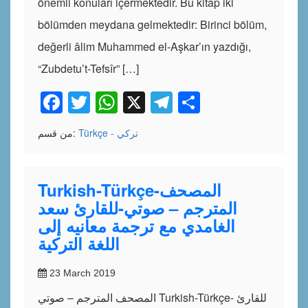
önemli konuları içermektedir. Bu kitap iki
bölümden meydana gelmektedir: Birinci bölüm,
değerli âlim Muhammed el-Aşkar’ın yazdığı,
“Zubdetu’t-Tefsîr” […]
Facebook
Twitter
WhatsApp
X
Telegram
Share
Türkçe - تركي
من قسم:
Turkish-Türkçe-المصحف
المترجم – صوتي-للقارئ سعد
الغامدي مع ترجمة معانيه إلى
اللغة التركية
23 March 2019
المصحف المترجم – صوتي Turkish-Türkçe- للقارئ