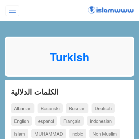
Toggle
navigation
Turkish
الكلمات الدلالية
Albanian
Bosanski
Bosnian
Deutsch
English
español
Français
indonesian
Islam
MUHAMMAD
noble
Non Muslim