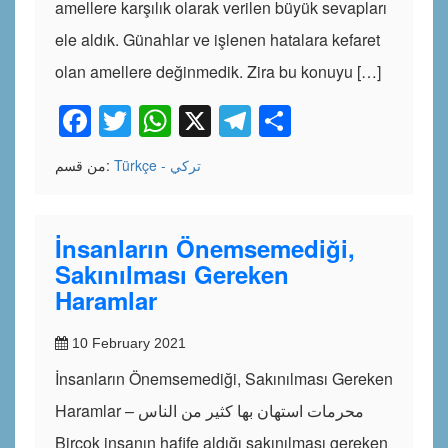
amellere karşılık olarak verilen büyük sevapları
ele aldık. Günahlar ve işlenen hatalara kefaret
olan amellere değinmedik. Zira bu konuyu […]
Facebook
Twitter
WhatsApp
X
Telegram
Share
Türkçe - تركي
من قسم:
İnsanların Önemsemediği,
Sakınılması Gereken
Haramlar
10 February 2021
İnsanların Önemsemediği, Sakınılması Gereken
Haramlar – محرمات استهان بها كثير من الناس
Birçok insanın hafife aldığı sakınılması gereken