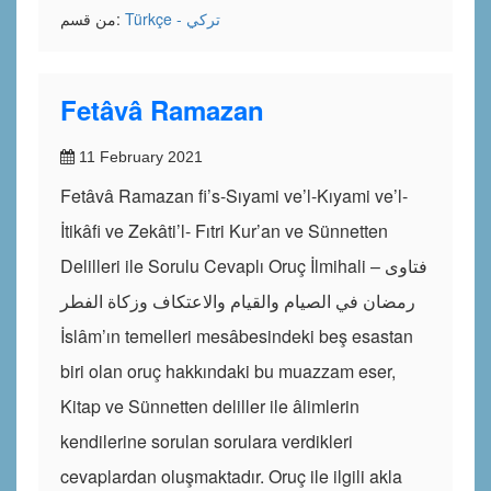
Türkçe - تركي
من قسم:
Fetâvâ Ramazan
11 February 2021
Fetâvâ Ramazan fi’s-Sıyami ve’l-Kıyami ve’l-
İtikâfi ve Zekâti’l- Fıtri Kur’an ve Sünnetten
Delilleri ile Sorulu Cevaplı Oruç İlmihali – فتاوى
رمضان في الصيام والقيام والاعتكاف وزكاة الفطر
İslâm’ın temelleri mesâbesindeki beş esastan
biri olan oruç hakkındaki bu muazzam eser,
Kitap ve Sünnetten deliller ile âlimlerin
kendilerine sorulan sorulara verdikleri
cevaplardan oluşmaktadır. Oruç ile ilgili akla