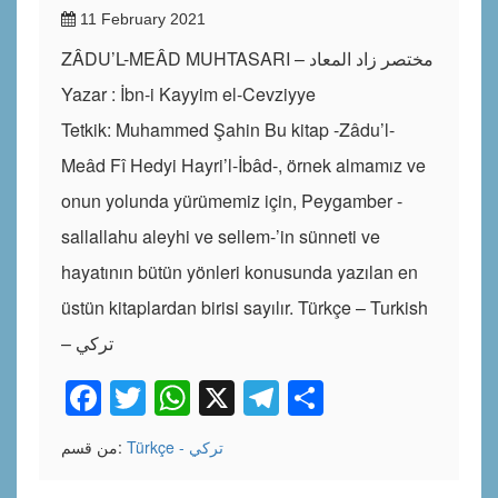
11 February 2021
ZÂDU’L-MEÂD MUHTASARI – مختصر زاد المعاد
Yazar : İbn-i Kayyim el-Cevziyye
Tetkik: Muhammed Şahin Bu kitap -Zâdu’l-
Meâd Fî Hedyi Hayri’l-İbâd-, örnek almamız ve
onun yolunda yürümemiz için, Peygamber -
sallallahu aleyhi ve sellem-’in sünneti ve
hayatının bütün yönleri konusunda yazılan en
üstün kitaplardan birisi sayılır. Türkçe – Turkish
– تركي
Facebook
Twitter
WhatsApp
X
Telegram
Share
Türkçe - تركي
من قسم: