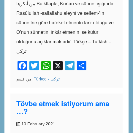
من أنكرها Bu kitapta; Kur’an ve sünnet ışığında
Rasûlullah -sallallahu aleyhi ve sellem-’in
sünnetine göre hareket etmenin farz olduğu ve
O’nun sünnetini inkâr etmenin ise küfür
olduğunu açıklanmaktadır. Türkçe – Turkish –
تركي
Facebook
Twitter
WhatsApp
X
Telegram
Share
Türkçe - تركي
من قسم:
Tövbe etmek istiyorum ama
…?
10 February 2021