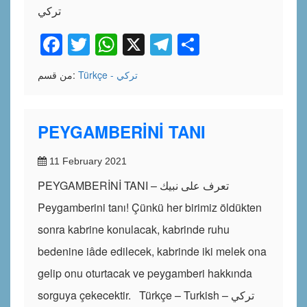
تركي
Facebook
Twitter
WhatsApp
X
Telegram
Share
Türkçe - تركي
من قسم:
PEYGAMBERİNİ TANI
11 February 2021
PEYGAMBERİNİ TANI – تعرف على نبيك
Peygamberini tanı! Çünkü her birimiz öldükten
sonra kabrine konulacak, kabrinde ruhu
bedenine iâde edilecek, kabrinde iki melek ona
gelip onu oturtacak ve peygamberi hakkında
sorguya çekecektir. Türkçe – Turkish – تركي