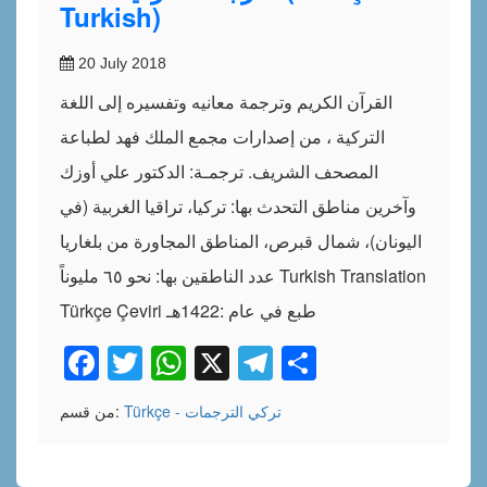
Turkish)
20 July 2018
القرآن الكريم وترجمة معانيه وتفسيره إلى اللغة
التركية ، من إصدارات مجمع الملك فهد لطباعة
المصحف الشريف. ترجمـة: الدكتور علي أوزك
وآخرين مناطق التحدث بها: تركيا، تراقيا الغربية (في
اليونان)، شمال قبرص، المناطق المجاورة من بلغاريا
عدد الناطقين بها: نحو ٦٥ مليوناً Turkish Translation
Türkçe Çeviri طبع في عام :1422هـ
Facebook
Twitter
WhatsApp
X
Telegram
Share
Türkçe - تركي
الترجمات
من قسم: