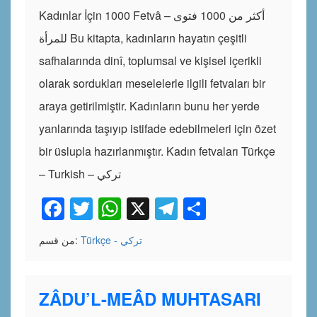
Kadınlar İçin 1000 Fetvâ – أكثر من 1000 فتوى
للمرأة Bu kitapta, kadınların hayatın çeşitli
safhalarında dinî, toplumsal ve kişisel içerikli
olarak sordukları meselelerle ilgili fetvaları bir
araya getirilmiştir. Kadınların bunu her yerde
yanlarında taşıyıp istifade edebilmeleri için özet
bir üslupla hazırlanmıştır. Kadın fetvaları Türkçe
– Turkish – تركي
Facebook
Twitter
WhatsApp
X
Telegram
Share
Türkçe - تركي
من قسم:
ZÂDU’L-MEÂD MUHTASARI