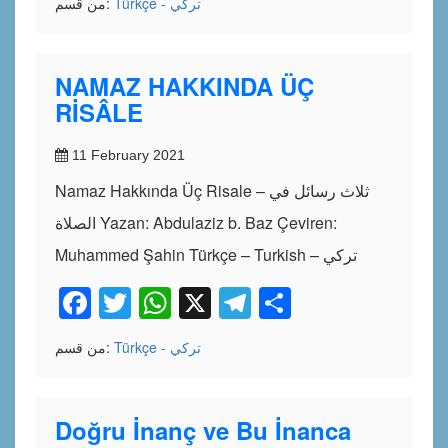
Türkçe - تركي
من قسم:
NAMAZ HAKKINDA ÜÇ
RİSÂLE
11 February 2021
Namaz Hakkında Üç Risale – ثلاث رسائل في
الصلاة Yazan: Abdulaziz b. Baz Çeviren:
Muhammed Şahin Türkçe – Turkish – تركي
Facebook
Twitter
WhatsApp
X
Telegram
Share
Türkçe - تركي
من قسم:
Doğru İnanç ve Bu İnanca