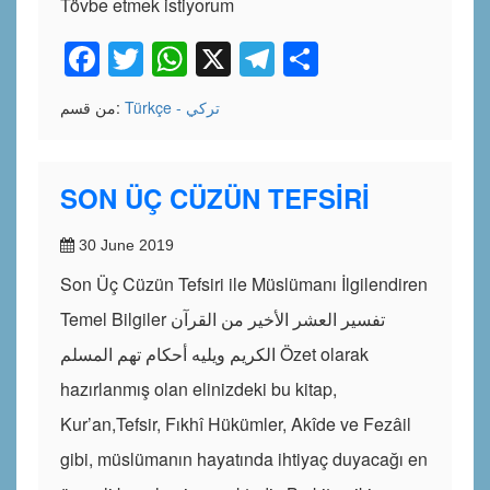
Tövbe etmek istiyorum
Facebook
Twitter
WhatsApp
X
Telegram
Share
Türkçe - تركي
من قسم:
SON ÜÇ CÜZÜN TEFSİRİ
30 June 2019
Son Üç Cüzün Tefsiri ile Müslümanı İlgilendiren
Temel Bilgiler تفسير العشر الأخير من القرآن
الكريم ويليه أحكام تهم المسلم Özet olarak
hazırlanmış olan elinizdeki bu kitap,
Kur’an,Tefsir, Fıkhî Hükümler, Akîde ve Fezâil
gibi, müslümanın hayatında ihtiyaç duyacağı en