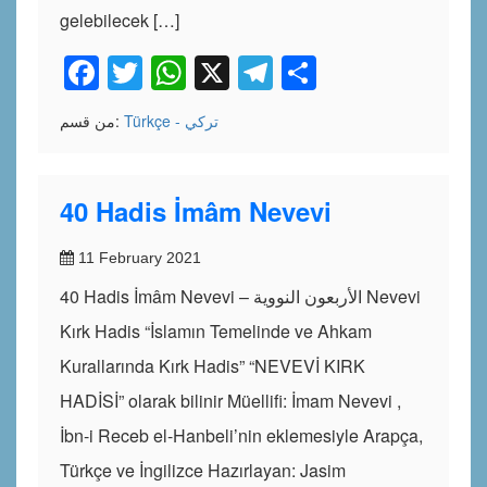
gelebilecek […]
Facebook
Twitter
WhatsApp
X
Telegram
Share
Türkçe - تركي
من قسم:
40 Hadis İmâm Nevevi
11 February 2021
40 Hadis İmâm Nevevi – الأربعون النووية Nevevi
Kırk Hadis “İslamın Temelinde ve Ahkam
Kurallarında Kırk Hadis” “NEVEVİ KIRK
HADİSİ” olarak bilinir Müellifi: İmam Nevevi ,
İbn-i Receb el-Hanbeli’nin eklemesiyle Arapça,
Türkçe ve İngilizce Hazırlayan: Jasim