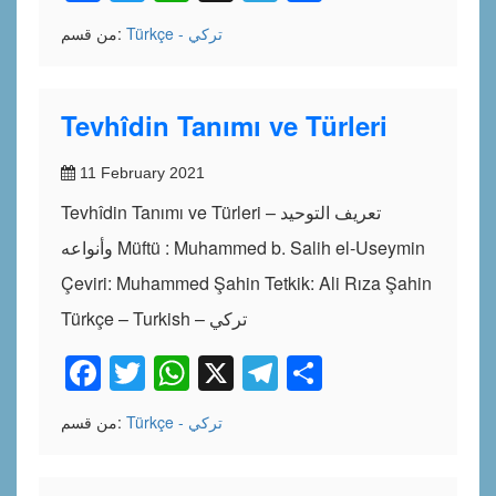
Türkçe - تركي
من قسم:
Tevhîdin Tanımı ve Türleri
11 February 2021
Tevhîdin Tanımı ve Türleri – تعريف التوحيد
وأنواعه Müftü : Muhammed b. Salih el-Useymin
Çeviri: Muhammed Şahin Tetkik: Ali Rıza Şahin
Türkçe – Turkish – تركي
Facebook
Twitter
WhatsApp
X
Telegram
Share
Türkçe - تركي
من قسم: