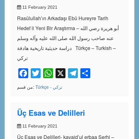
11 February 2021
Rasûlullah’ın Arkadaşı Ebû Hureyre Tarih
Hedef li Yeni Bir Araştırma – أبو هريرة رضي الله
عنه صاحب رسول الله صلى الله عليه وآله وسلم
دراسة حديثية تاريخية هادفة Türkçe – Turkish –
تركي
Facebook
Twitter
WhatsApp
X
Telegram
Share
Türkçe - تركي
من قسم:
Üç Esas ve Delilleri
11 February 2021
Üç Esas ve Delilleri- kavaid’ul erbaa Şerhi –