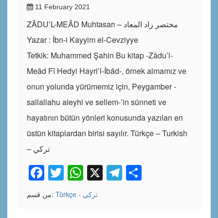
11 February 2021
ZÂDU’L-MEÂD Muhtasarı – مختصر زاد المعاد
Yazar : İbn-i Kayyim el-Cevziyye
Tetkik: Muhammed Şahin Bu kitap -Zâdu’l-
Meâd Fî Hedyi Hayri’l-İbâd-, örnek almamız ve
onun yolunda yürümemiz için, Peygamber -
sallallahu aleyhi ve sellem-’in sünneti ve
hayatının bütün yönleri konusunda yazılan en
üstün kitaplardan birisi sayılır. Türkçe – Turkish
– تركي
Facebook
Twitter
WhatsApp
X
Telegram
Share
Türkçe - تركي
من قسم: