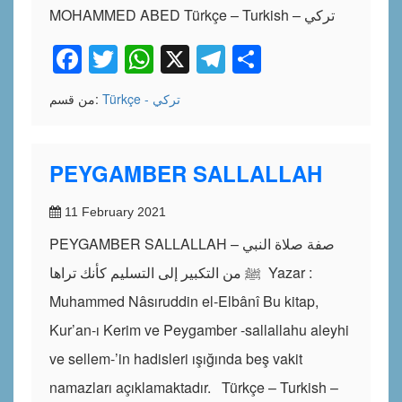
MOHAMMED ABED Türkçe – Turkish – تركي
Facebook
Twitter
WhatsApp
X
Telegram
Share
Türkçe - تركي
من قسم:
PEYGAMBER SALLALLAH
11 February 2021
PEYGAMBER SALLALLAH – صفة صلاة النبي
ﷺ من التكبير إلى التسليم كأنك تراها Yazar :
Muhammed Nâsıruddin el-Elbânî Bu kitap,
Kur’an-ı Kerim ve Peygamber -sallallahu aleyhi
ve sellem-’in hadisleri ışığında beş vakit
namazları açıklamaktadır. Türkçe – Turkish –