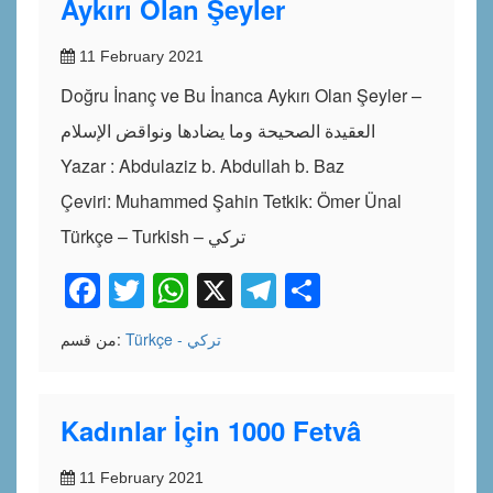
Aykırı Olan Şeyler
11 February 2021
Doğru İnanç ve Bu İnanca Aykırı Olan Şeyler –
العقيدة الصحيحة وما يضادها ونواقض الإسلام
Yazar : Abdulaziz b. Abdullah b. Baz
Çeviri: Muhammed Şahin Tetkik: Ömer Ünal
Türkçe – Turkish – تركي
Facebook
Twitter
WhatsApp
X
Telegram
Share
Türkçe - تركي
من قسم:
Kadınlar İçin 1000 Fetvâ
11 February 2021