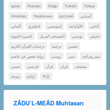
quran
Russian
Shqip
Turkish
Türkçe
Ukrainian
Українська
русский
أسباني
الباني
الأوكرانية
إندونيسي
إنجليزي
ألماني
تاميلي
بوسني
المصحف المرتل
السيرة النبوية
تفسير
ترجمة
ترجمات القرآن الكريم
سير وتراجم
سير
روسي
رواية حفص عن عاصم
مصحف
قران
قرآن
فرنسي
صيني
نسخة
தமிழ்
中文
ZÂDU’L-MEÂD Muhtasarı