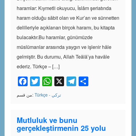
haramlar: Kıymetli okuyucu, İslâm şeriatında
haram olduğu sâbit olan ve Kur’an ve sünnetten
delilleriyle açıklanan birçok haramı, bu kitapta
bulacaktır.Bu haramlar, günümüzde
müslümanlar arasında yaygın ve işlenir hâle
gelmiştir. Bu durumu, Allah Teâlâ’ya havâle
ederiz. Türkçe – […]
Facebook
Twitter
WhatsApp
X
Telegram
Share
Türkçe - تركي
من قسم:
Mutluluk ve bunu
gerçekleştirmenin 25 yolu