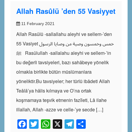
Allah Rasûlü ’den 55 Vasiyyet
11 February 2021
Allah Rasûlü -sallallahu aleyhi ve sellem-’den
55 Vasiyet خمس وخمسون وصية من وصايا الرسول
ﷺ Rasûlullah -sallalahu aleyhi ve sellem-’in
bu değerli tavsiyeleri, bazı sahâbeye yönelik
olmakla birlikte bütün müslümanlara
yöneliktir.Bu tavsiyeler; her türlü ibâdeti Allah
Teâlâ’ya hâlis kılmaya ve O’na ortak
koşmamaya teşvik etmenin fazîleti, Lâ ilahe
illallah, Allah -azze ve celle-’ye secde […]
Facebook
Twitter
WhatsApp
X
Telegram
Share