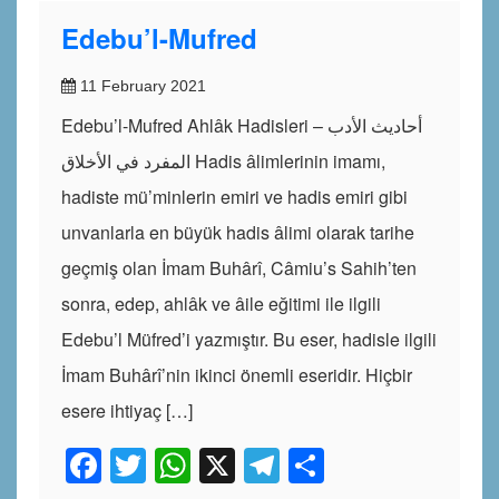
Edebu’l-Mufred
11 February 2021
Edebu’l-Mufred Ahlâk Hadisleri – أحاديث الأدب
المفرد في الأخلاق Hadis âlimlerinin imamı,
hadiste mü’minlerin emiri ve hadis emiri gibi
unvanlarla en büyük hadis âlimi olarak tarihe
geçmiş olan İmam Buhârî, Câmiu’s Sahih’ten
sonra, edep, ahlâk ve âile eğitimi ile ilgili
Edebu’l Müfred’i yazmıştır. Bu eser, hadisle ilgili
İmam Buhârî’nin ikinci önemli eseridir. Hiçbir
esere ihtiyaç […]
Facebook
Twitter
WhatsApp
X
Telegram
Share