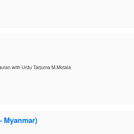
am
e
مصحف 13 سطر مع ترجمة أردو 13 ith Urdu Tarjuma M.Motala
am
e
12 – الترجمة البورمية (r