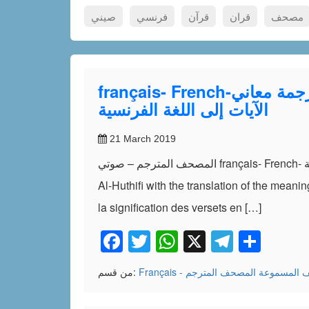
مصحف
قران
قرآن
فرنسي
صيني
français- French-المصحف المترجم – صوتي – للقارئ علي بن عبد الرحمن الحذيفي مع ترجمة معاني
الآيات إلى اللغة الفرنسية
21 March 2019
المصحف المترجم – صوتي français- French- للقارئ علي بن عبد الرحمن الحذيفي مع ترجمة معاني الآيات إلى اللغة الفرنسية The reader Ali bin Abdul Rahman
Al-Huthifi with the translation of the meani
la signification des versets en […]
Facebook
Twitter
WhatsApp
X
Telegr
Shar
 المسموعة
المصحف المترجم
من قسم: