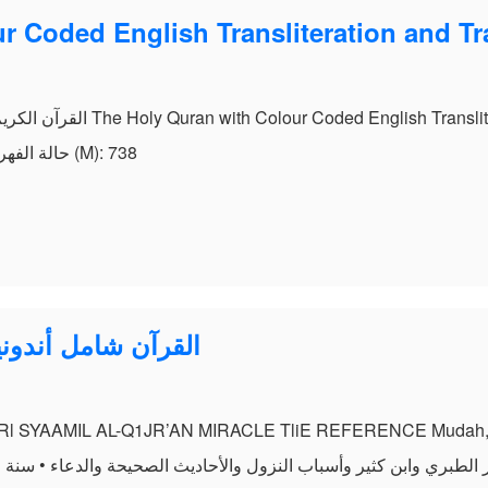
r Coded English Transliteration and Tr
القرآن الكريم بنسخة مرمزة باللغ
Yusuf Ali • حالة الفهرسة: مفهرس فهرسة كاملة • الحجم (M): 738
am
e
SYAAMIL AL-Q1JR’AN القرآن شامل أ
ابن كثير وأسباب النزول والأحاديث الصحيحة والدعاء • سنة النشر: 1431ه – 2010م • الحجم (بالميج