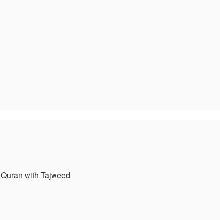
am
e
مصحف 15 سطر مع تعليق التجويد 15 h Tajweed
am
e