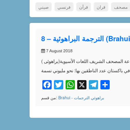
مصحف
قران
قرآن
فرنسي
صيني
7 August 2018
( براهوئی)القرآن الكريم وترجمة معانيه إلى اللغة البراهوئية من إصدارات مجمع الملك فهد لطباعة المصحف الشريف اللغات الأسيوية (Asian Languages) ترجمـة:
Facebook
Twitter
WhatsApp
X
Telegr
Shar
Brahui - براهوئي
الترجمات
من قسم: