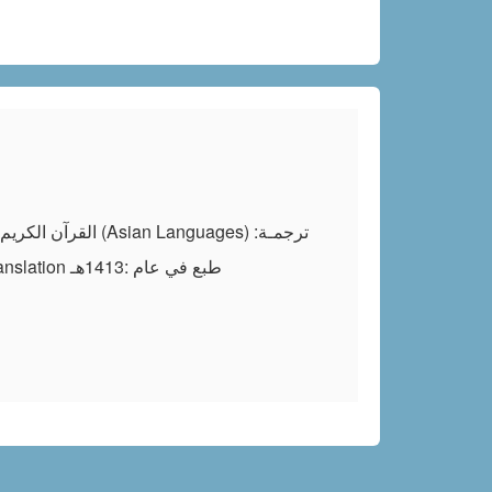
الشيخ عبد الكريم مراد مناطق التحدث بها: إقليم بلوشستان في باكستان عدد الناطقين بها: نحو مليوني نسمة Brahui translation طبع في عام :1413هـ