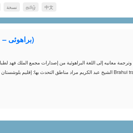
中文
தமிழ்
نسخة
8 – الترجمة البراهوئية (Brahui – براهوئی)
am
e