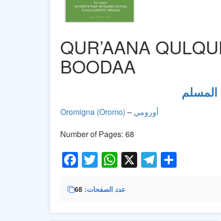
QUR’AANA QULQUL
BOODAA
 المسلم
أورومي
–
Oromigna (Oromo)
Number of Pages: 68
Facebook
Twitter
WhatsApp
X
Telegra
Share
عدد الصفحات
68