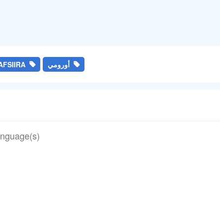
أورومي
AFSIIRA
anguage(s)