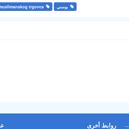
بوسني
muslimanskog trgovca
روابط أخرى
عن