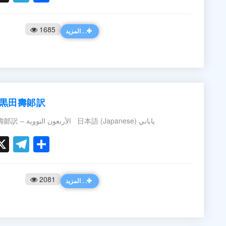
1685
المزيد . .
 黒田壽郞訳
40のハディース 黒田壽郞訳 – الأربعون النووية 日本語 (Japanese) ياباني
ook
ter
hatsApp
X
Telegram
Share
2081
المزيد . .