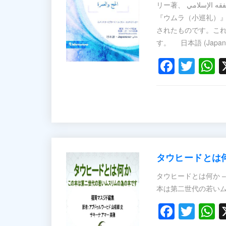
リー著、 مختصر الفقه الإسلامي 「イスラーム概論」の中から、『ハッジ（巡礼）』
『ウムラ（小巡礼）』
されたものです。これ
Faceb
Twit
W
タウヒードとは
タウヒードとは何か – التوحيد – مبسط – للأطفال والناشئين タウヒードとは何か 
Faceb
Twit
W