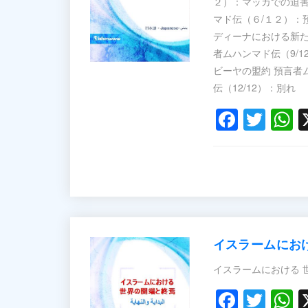
２）：マッカでの迫害
マド伝（６/１２）：
ディーナにおける新た
者ムハンマド伝（9/1
ビーヤの盟約 預言者
Faceb
Twit
W
イスラームにお
Faceb
Twit
W