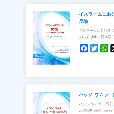
イスラームにお
反論
イスラームにおける 女性 
Faceb
Twit
W
ハッジ‐ウムラ 
ハッジ‐ウムラ （巡礼‐小巡礼の仕方） – د النبوي من
مختصر الفقه الإسلامي 本書は、ムハンマド・イブラーヒーム・アッ＝トゥワイジュ