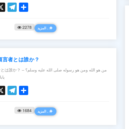
ook
ter
hatsApp
X
Telegram
Share
2278
المزيد . .
預言者とは誰か？
من هو الله ومن هو رسوله 
ese) ياباني
ook
ter
hatsApp
X
Telegram
Share
1684
المزيد . .