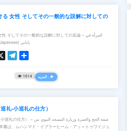
ける 女性 そしてその一般的な誤解に対しての
そしてその一般的な誤解に対しての反論 – المرأة في
ظلال الإسلام 日本語 (Japanese) ياباني
ook
ter
hatsApp
X
Telegram
Share
1614
المزيد . .
（巡礼‐小巡礼の仕方）
صفة الحج والعمرة وزيارة المسج