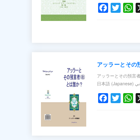
Faceb
Twit
W
アッラーとその
アッラーとその預言者とは誰か？ – صلى الله عليه وسلم؟
日本語 (Japan
Faceb
Twit
W