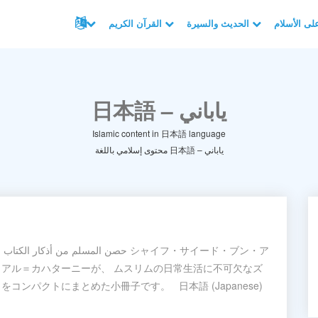
الحديث والسيرة
القرآن الكريم
日本語 – ياباني
Islamic content in 日本語 language
محتوى إسلامي باللغة 日本語 – ياباني
アル＝カハターニーが、 ムスリムの日常生活に不可欠なズ
コンパクトにまとめた小冊子です。 日本語 (Japanese)