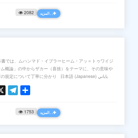
2082
المزيد . .
ーム概論」の中からザカー（喜捨）をテーマに、その意味や
支払い方、使い道などの規定について丁寧に分かり 日本語 (Japanese) ياباني
ook
ter
hatsApp
X
Telegram
Share
1753
المزيد . .