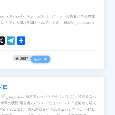
 とても大切な学問とされています。 日本語 (Japanese)
ook
ter
hatsApp
X
Telegram
Share
2687
المزيد . .
ド伝
ムハ
半島の状況 預言者ムハンマド伝（２/１２）：生誕から成人
ド伝（３/１２）：啓示の始まり 預言者ムハンマド伝（４/１