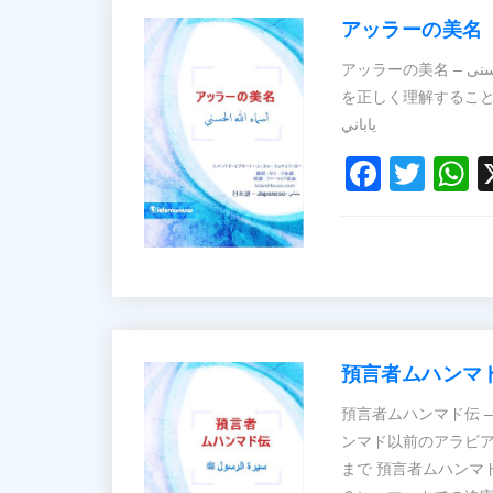
アッラーの美名
アッラーの美名 – أسماء الله الحسنى イスラームでは、アッラーの美名とその属性
を正しく理解することは
ياباني
Faceb
Twit
W
預言者ムハンマ
預言者ムハンマド伝 – سيرة الرسول ﷺ 預言者ムハンマド伝（１/１２)：預言者
ンマド以前のアラビア
まで 預言者ムハンマ