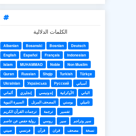
الكلمات الدلالية
Albanian
Bosanski
Bosnian
Deutsch
English
Español
Français
Indonesian
Islam
MUHAMMAD
Noble
Non Muslim
Quran
Russian
Shqip
Turkish
Türkçe
Ukrainian
Українська
Русский
أسباني
الباني
الأوكرانية
إندونيسي
إنجليزي
ألماني
تاميلي
بوسني
المصحف المرتل
السيرة النبوية
تفسير
ترجمة
ترجمات القرآن الكريم
سير وتراجم
سير
روسي
رواية حفص عن عاصم
نسخة
مصحف
قران
قرآن
فرنسي
صيني