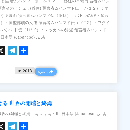
 預言者ムハンマド伝（５/１２）：移住の準備 預言者ムハン
預言者のヒジュラ(移住) 預言者ムハンマド伝（７/１２）：マ
なる局面 預言者ムハンマド伝（8/12）：バドルの戦い 預言
2）：同盟部族の反逆 預言者ムハンマド伝（10/12）：フダイ
ムハンマド伝（11/12）：マッカへの帰還 預言者ムハンマド
伝（12/12）：別れ 日本語 (Japanese) ياباني
ook
ter
hatsApp
X
Telegram
Share
2618
المزيد . .
ける 世界の開端と終焉
イスラームにおける 世界の開端と終焉 – البداية والنهاية 日本語 (Japanese) ياباني
ook
ter
hatsApp
X
Telegram
Share