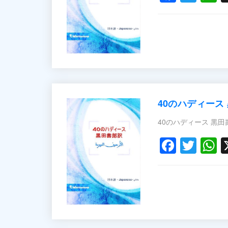
40のハディース
Faceb
Twit
W