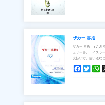
ザカー 喜捨
ザカー 喜捨 – الزكاة 本書では、ムハンマド・イブラーヒーム・アッ＝トゥワイジ
ュリー著、「イスラ
Faceb
Twit
W