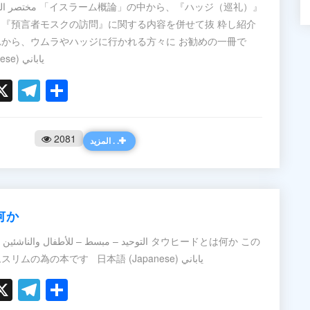
『預言者モスクの訪問』に関する内容を併せて抜 粋し紹介
から、ウムラやハッジに行かれる方々に お勧めの一冊で
す。 日本語 (Japanese) ياباني
ook
ter
hatsApp
X
Telegram
Share
2081
المزيد . .
何か
この
本は第二世代の若いムスリムの為の本です 日本語 (Japanese) ياباني
ook
ter
hatsApp
X
Telegram
Share