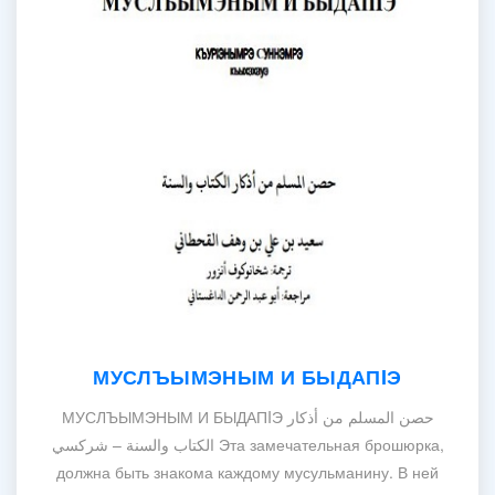
МУСЛЪЫМЭНЫМ И БЫДАПIЭ
МУСЛЪЫМЭНЫМ И БЫДАПIЭ حصن المسلم من أذكار
الكتاب والسنة – شركسي Эта замечательная брошюрка,
должна быть знакома каждому мусульманину. В ней