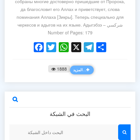
собраны многие достоверно пришедшие от Пророка,
да благословит его Аллах и приветствует, слова
поминания Аллаха [Зикры]. Теперь специально для
черкесов и адыгов на их языке. Адыгэбзэ – شركسي
Number of Pages: 179
Facebook
Twitter
WhatsApp
X
Telegram
Share
1888
المزيد . .
البحث في الشبكة