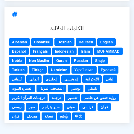
الكلمات الدلالية
Albanian
Bosanski
Bosnian
Deutsch
English
Español
Français
Indonesian
Islam
MUHAMMAD
Noble
Non Muslim
Quran
Russian
Shqip
Turkish
Türkçe
Ukrainian
Українська
Русский
الباني
الأوكرانية
إندونيسي
إنجليزي
ألماني
أسباني
تاميلي
بوسني
المصحف المرتل
السيرة النبوية
رواية حفص عن عاصم
تفسير
ترجمة
ترجمات القرآن الكريم
قرآن
فرنسي
صيني
سير وتراجم
سير
روسي
中文
தமிழ்
نسخة
مصحف
قران