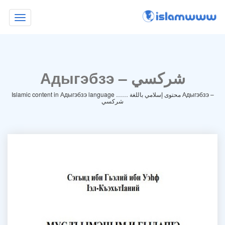
Toggle
navigation
Адыгэбзэ – شركسي
Islamic content in Адыгэбзэ language …… محتوى إسلامي باللغة Адыгэбзэ –
شركسي