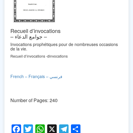
Recueil d’invocations
– جوامع الدعاء –
Invocations prophétiques pour de nombreuses occasions
de la vie.
Recueil d’invocations -dinvocations
Français – فرنسي
–
French
Number of Pages: 240
Facebook
Twitter
WhatsApp
X
Telegram
Share