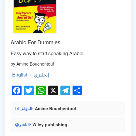
Arabic For Dummies
Easy way to start speaking Arabic
by Amine Bouchentouf
-English – إنجليزي
Facebook
Twitter
WhatsApp
X
Telegram
Share
Amine Bouchentouf
المؤلف
Wiley publishing
الناشر