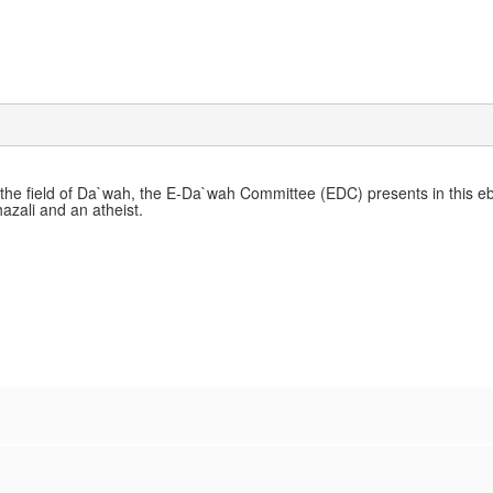
 the field of Da`wah, the E-Da`wah Committee (EDC) presents in this e
zali and an atheist.
m