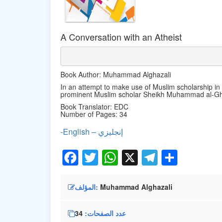
A Conversation with an Atheist
Book Author: Muhammad Alghazali
In an attempt to make use of Muslim scholarship in
prominent Muslim scholar Sheikh Muhammad al-Gha
Book Translator: EDC
Number of Pages: 34
-English – إنجليزي
Facebook
Twitter
WhatsApp
X
Telegra
Share
Muhammad Alghazali
المؤلف
عدد الصفحات
34