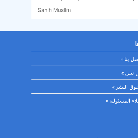
Sahih Muslim
ا
صل بنا
 نحن
وق النشر
لاء المسئولية