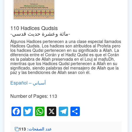
110 Hadices Qudsis
-مائة وعشرة حديث قدسي-
Algunos Hadices pertenecen a una clase especial llamados
Hadices Qudsis. Los hadices son atribuidos al Profeta pero
los hadices Qudsi pertenecen en su significado a Allah. La
diferencia entre el Corán y el Hadiz Qudsi es que el Corán
es la palabra de Allah preservada en el Louj al majfuDh,
mientras que los Hadices Qudsi pertenecen a Allah en su
significado, siendo palabras del mensajero de Allah que la
paz y las bendiciones de Allah sean con él.
Español – أسباني
Number of Pages: 113
Facebook
Twitter
WhatsApp
X
Telegram
Share
113
عدد الصفحات