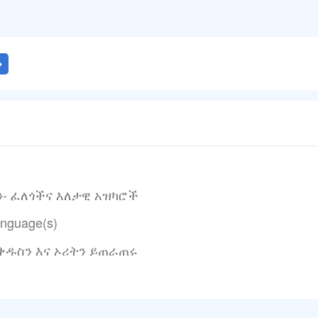
ሁን- ፈለጎችና እለታዊ አዝካሮች
anguage(s)
ቅዱስን እና ኦሪትን ይጠራጠሩ