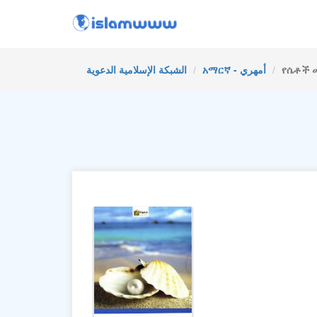
የሴቶች 
አማርኛ - أمهري
الشبكة الإسلامية الدعوية