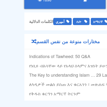
الكلمات الدلالية
አማርኛ
ሴት
أمهري
مختارات منوعة من نفس القسم
Indications of Tawheed: 50 Q&A
የነቢዩ -በእሳቸው ላይ የአላህ ሰላምና እዝነት ይ
The Key to understanding Islam … 29 L
ለካዲዎች መልስ ይስጡ እና ቁርአንን ፣ መጽሐፍ 
የቅዱስ ቁርዓን አማርኛ ትርጉም