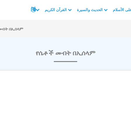
الحديث والسيرة
القرآن الكريم
መብት በኢሰላም
የሴቶች መብት በኢሰላም