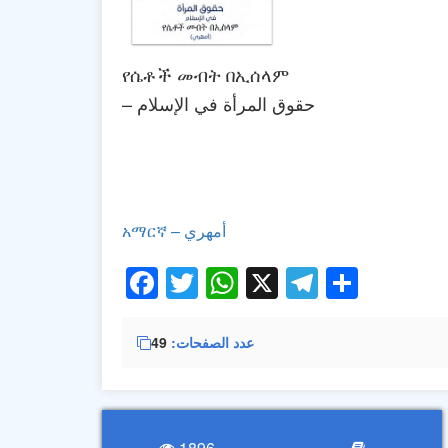
የሴቶች መብት በኢሰላም
– حقوق المرأة في الإسلام
አማርኛ – أمهري
Facebook
Twitter
WhatsApp
X
Telegra
Share
عدد الصفحات
49
1896