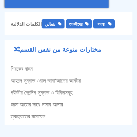
الكلمات الدلالية
بنغالي
তাওহীদের
বাংলা
مختارات منوعة من نفس القسم
শিরকের বাহন
আহলে সুন্নাত ওয়াল জামা‘আতের আকীদা
নবীজীর দৈনন্দিন সুন্নাত ও যিকিরসমূহ
জামা‌‘আতের সাথে নামায আদায়
ত্বাহারাতের মাসায়েল