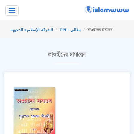
Toggle
navigation
الشبكة الإسلامية الدعوية
বাংলা - بنغالي
তাওহীদের মাসায়েল
তাওহীদের মাসায়েল