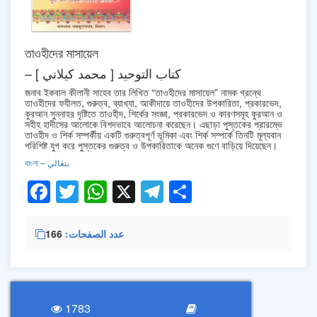
তাওহীদের মাসায়েল
– كتاب التوحيد [ محمد كيلاني ]
জনাব ইকবাল কীলানী সাহেব তার লিখিত “তাওহীদের মাসায়েল” নামক গ্রন্থে
তাওহীদের ফযীলত, গুরুত্ব, ব্যাখ্যা, আকীদায়ে তাওহীদের উপকারিতা, প্রকারভেদ,
কুরআন সুন্নাহর দৃষ্টিতে তাওহীদ, শির্কের সংজ্ঞা, প্রকারভেদ ও কারণসমূহ কুরআন ও
সহীহ হাদীসের আলোকে বিশদভাবে আলোচনা করেছেন। এছাড়া পুস্তকের প্রারম্ভে
তাওহীদ ও শির্ক সম্পর্কীয় একটি গুরুত্বপূর্ণ ভূমিকা এবং শির্ক সম্পর্কে তিনটি মূল্যবান
পরিশিষ্ট যুগ করে পুস্তকের গুরুত্ব ও উপকারিতাকে অনেক গুণে বাড়িয়ে দিয়েছেন।
বাংলা – بنغالي
Facebook
Twitter
WhatsApp
X
Telegram
Share
166
عدد الصفحات
1783