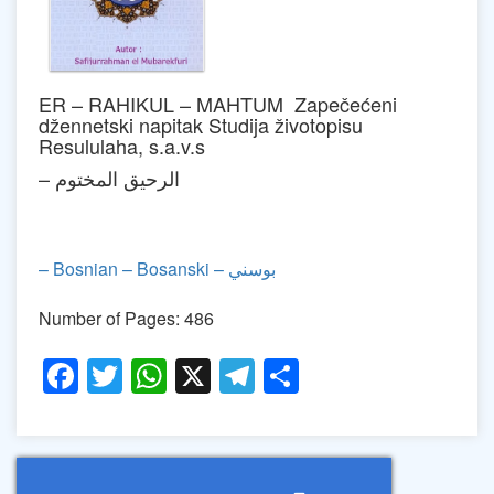
ER – RAHIKUL – MAHTUM Zapečećeni
džennetski napitak Studija životopisu
Resululaha, s.a.v.s
– الرحيق المختوم
– Bosnian – Bosanski – بوسني
Number of Pages: 486
Facebook
Twitter
WhatsApp
X
Telegram
Share