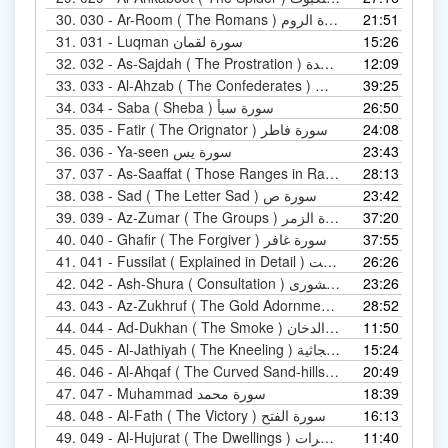
30.
030 - Ar-Room ( The Romans ) سورة الروم
21:51
31.
031 - Luqman سورة لقمان
15:26
32.
032 - As-Sajdah ( The Prostration ) سورة السجدة
12:09
33.
033 - Al-Ahzab ( The Confederates ) سورة الأحزاب
39:25
34.
034 - Saba ( Sheba ) سورة سبأ
26:50
35.
035 - Fatir ( The Orignator ) سورة فاطر
24:08
36.
036 - Ya-seen سورة يس
23:43
37.
037 - As-Saaffat ( Those Ranges in Ranks ) سورة الصافات
28:13
38.
038 - Sad ( The Letter Sad ) سورة ص
23:42
39.
039 - Az-Zumar ( The Groups ) سورة الزمر
37:20
40.
040 - Ghafir ( The Forgiver ) سورة غافر
37:55
41.
041 - Fussilat ( Explained in Detail ) سورة فصلت
26:26
42.
042 - Ash-Shura ( Consultation ) سورة الشورى
23:26
43.
043 - Az-Zukhruf ( The Gold Adornment ) سورة الزخرف
28:52
44.
044 - Ad-Dukhan ( The Smoke ) سورة الدخان
11:50
45.
045 - Al-Jathiyah ( The Kneeling ) سورة الجاثية
15:24
46.
046 - Al-Ahqaf ( The Curved Sand-hills ) سورة الأحقاف
20:49
47.
047 - Muhammad سورة محمد
18:39
48.
048 - Al-Fath ( The Victory ) سورة الفتح
16:13
49.
049 - Al-Hujurat ( The Dwellings ) سورة الحجرات
11:40