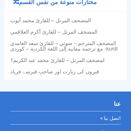
مختارات منوعة من نفس القسم
المصحف المرتل – للقارئ محمد أيوب
المصحف المرتل – للقارئ أكرم العلاقمي
المصحف المترجم – صوتي – للقارئ سعد الغامدي
مع ترجمة معانيه إلى اللغة الكردية – کوردی -kurdî
1لمصحف المرتل – للقارئ محمد عبد الكريم
قبروں کی زیارت اور صاحبِ قبرسے فریاد
عنا
اتصل بنا
من نحن