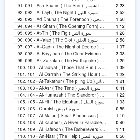
91.
091 - Ash-Shams ( The Sun ) سورة الشمس
2:23
92.
092 - Al-Layl ( The Night ) سورة الليل
2:52
93.
093 - Ad-Dhuha ( The Forenoon ) سورة الضحى
1:50
94.
094 - As-Sharh ( The Opening Forth) سورة الشرح
1:12
95.
095 - At-Tin ( The Fig ) سورة التين
1:28
96.
096 - Al-'alaq ( The Clot ) سورة العلق
2:58
97.
097 - Al-Qadr ( The Night of Decree ) سورة القدر
1:07
98.
098 - Al-Bayyinah ( The Clear Evidence ) سورة البينة
3:08
99.
099 - Az-Zalzalah ( The Earthquake ) سورة الزلزلة
1:25
100.
100 - Al-'adiyat ( Those That Run ) سورة العاديات
1:39
101.
101 - Al-Qari'ah ( The Striking Hour ) سورة القارعة
1:29
102.
102 - At-Takathur ( The piling Up ) سورة التكاثر
1:21
103.
103 - Al-Asr ( The Time ) سورة العصر
0:41
104.
104 - Al-Humazah ( The Slanderer ) سورة الهمزة
1:22
105.
105 - Al-Fil ( The Elephant ) سورة الفيل
1:03
106.
106 - Quraish سورة قريش
0:55
107.
107 - Al-Ma'un ( Small Kindnesses ) سورة الماعون
1:10
108.
108 - Al-Kauther ( A River in Paradise) سورة الكوثر
0:40
109.
109 - Al-Kafiroon ( The Disbelievers ) سورة الكافرون
1:11
110.
110 - An-Nasr ( The Help ) سورة النصر
0:56