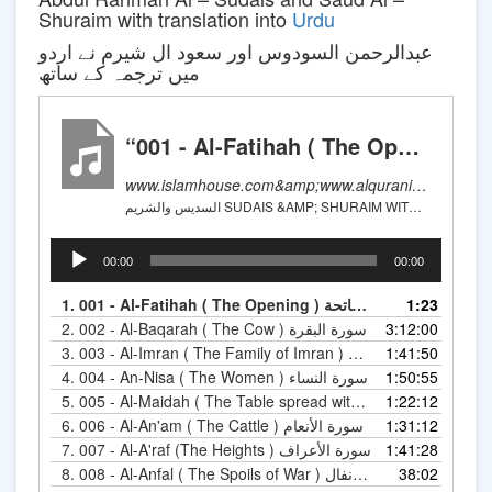
Shuraim with translation into
Urdu
عبدالرحمن السودوس اور سعود ال شیرم نے اردو
میں ترجمہ کے ساتھ
“001 - Al-Fatihah ( The Opening ) سورة الفاتحة”
www.islamhouse.com&amp;www.alquranic.com
السديس والشريم SUDAIS &AMP; SHURAIM WITH URDU TRANSLATION
Audio
00:00
00:00
Player
1.
001 - Al-Fatihah ( The Opening ) سورة الفاتحة
1:23
2.
002 - Al-Baqarah ( The Cow ) سورة البقرة
3:12:00
3.
003 - Al-Imran ( The Family of Imran ) سورة آل عمران
1:41:50
4.
004 - An-Nisa ( The Women ) سورة النساء
1:50:55
5.
1:22:12
005 - Al-Maidah ( The Table spread with Food )  المائدة
6.
006 - Al-An'am ( The Cattle ) سورة الأنعام
1:31:12
7.
007 - Al-A'raf (The Heights ) سورة الأعراف
1:41:28
8.
008 - Al-Anfal ( The Spoils of War ) سورة الأنفال
38:02