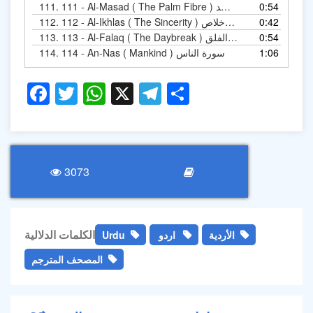
111.
111 - Al-Masad ( The Palm Fibre ) سورة المسد
0:54
112.
112 - Al-Ikhlas ( The Sincerity ) سورة الإخلاص
0:42
113.
113 - Al-Falaq ( The Daybreak ) سورة الفلق
0:54
114.
114 - An-Nas ( Mankind ) سورة الناس
1:06
Facebook
Twitter
WhatsApp
X
Telegram
Share
3073
الكلمات الدلالية
Urdu
اردو
الأردية
المصحف المترجم