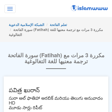
Toggle
navigation
تعلم الفاتحة
الشبكة الإسلامية الدعوية
سورة الفاتحة (Fatihah) مكررة 3 مرات مع ترجمة معنيها للغة
التغالوغية
سورة الفاتحة (Fatihah) مكررة 3 مرات مع
ترجمة معنيها للغة التغالوغية
పవిత్ర ఖురాన్
సురా అల్ ఫాతిహా అరబిక్ మరియు తెలుగు అనువాదం
HD
మూడు సార్లు రిపీట్