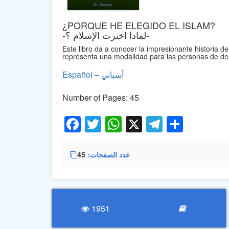
¿PORQUE HE ELEGIDO EL ISLAM?
-لماذا اخترت الإسلام ؟-
Este libro da a conocer la impresionante historia de
representa una modalidad para las personas de des
Español – أسباني
Number of Pages: 45
Facebook
Twitter
WhatsApp
X
Telegra
Share
45
عدد الصفحات
1951