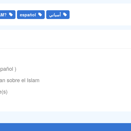
AM?
español
أسباني
en español )
n sobre el Islam
(s)