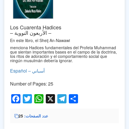
Los Cuarenta Hadices
– الأربعون النووية –
En este libro, el Sheij An-Nawawi
menciona Hadices fundamentales del Profeta Muhammad
que sientan importantes bases en el campo de la doctrina,
los ritos de adoración y el comportamiento social que
ningún musulmán debería ignorar.
Español – أسباني
Number of Pages: 25
Facebook
Twitter
WhatsApp
X
Telegram
Share
25
عدد الصفحات