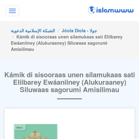
Toggle
navigation
Jóola Diola - جولا
الشبكة الإسلامية الدعوية
Kámik di sisooraas unen sílamukaas sati Elíibarey
Ewáaniiney (Alukuraaney) Siluwaas sagorumi
Amisilimau
Kámik di sisooraas unen sílamukaas sati
Elíibarey Ewáaniiney (Alukuraaney)
Siluwaas sagorumi Amisilimau