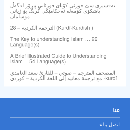
ته‌فسیری سێ جوزئی كۆتای قورئانی پیرۆز له‌گه‌ڵ
پاشكۆی كۆمه‌ڵه‌ ئه‌حكامێكی‌ گرنگ بۆ ژیانی
موسڵمان
28 – الترجمة الكردية (Kurdî-Kurdish )
The Key to understanding Islam … 29
Language(s)
A Brief Illustrated Guide to Understanding
Islam… 54 Language(s)
المصحف المترجم – صوتي – للقارئ سعد الغامدي
مع ترجمة معانيه إلى اللغة الكردية – کوردی -kurdî
عنا
اتصل بنا