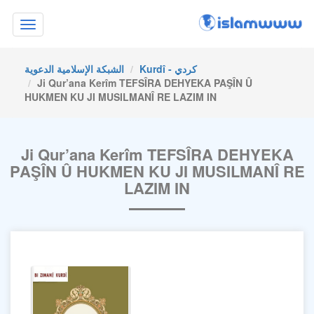
Toggle
navigation
Kurdî - كردي
الشبكة الإسلامية الدعوية
Ji Qur’ana Kerîm TEFSÎRA DEHYEKA PAŞÎN Û
HUKMEN KU JI MUSILMANÎ RE LAZIM IN
Ji Qur’ana Kerîm TEFSÎRA DEHYEKA
PAŞÎN Û HUKMEN KU JI MUSILMANÎ RE
LAZIM IN