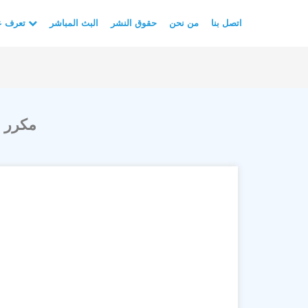
اتصل بنا
من نحن
حقوق النشر
البث المباشر
تعرف على الأسلام
سورة الفاتحة (Fatihah) مكرر 3 مرات مترجمة باللغة السندية