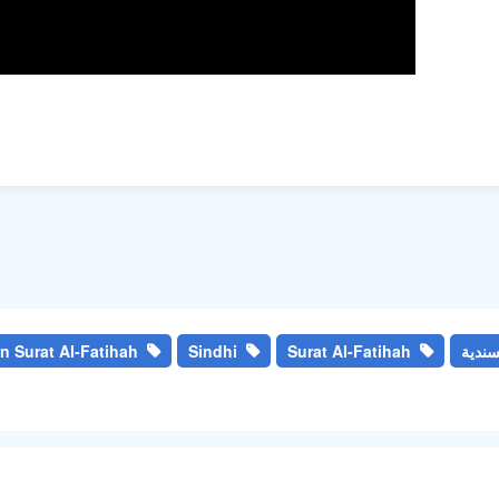
m
سندية
Surat Al-Fatihah
Sindhi
n Surat Al-Fatihah