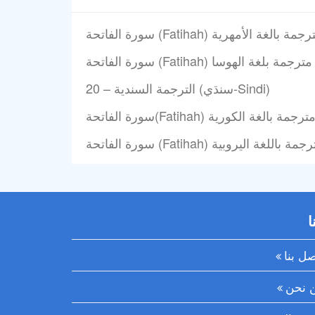
20 – الترجمة السندية (سنڌي-Sindi)
ا
صل بنا
 نحن