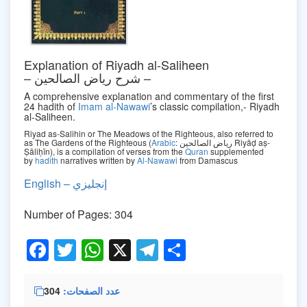
Explanation of Riyadh al-Saliheen
– شرح رياض الصالحين –
A comprehensive explanation and commentary of the first
24 hadith of
Imam al-Nawawi
’s classic compilation,- Riyadh
al-Saliheen.
Riyad as-Salihin or The Meadows of the Righteous, also referred to
as The Gardens of the Righteous (
Arabic
: رياض الصالحين Riyāḍ aṣ-
Ṣāliḥīn), is a compilation of verses from the
Quran
supplemented
by
hadith
narratives written by
Al-Nawawi
from Damascus
English – إنجليزي
Number of Pages: 304
Facebook
Twitter
WhatsApp
X
Telegram
Share
304
عدد الصفحات