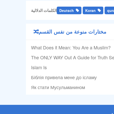
الكلمات الدلالية
Deutsch
Koran
qur
مختارات منوعة من نفس القسم
What Does it Mean: You Are a Muslim?
The ONLY WAY Out A Guide for Truth S
Islam Is
Біблія привела мене до ісламу
Як стати Мусульманином