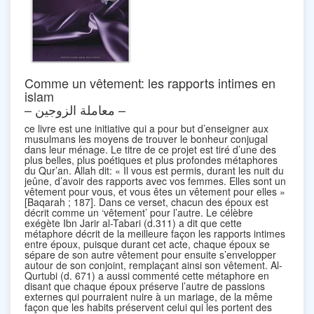
Comme un vêtement: les rapports intimes en
islam
– معاملة الزوجين –
ce livre est une initiative qui a pour but d’enseigner aux
musulmans les moyens de trouver le bonheur conjugal
dans leur ménage. Le titre de ce projet est tiré d’une des
plus belles, plus poétiques et plus profondes métaphores
du Qur’an. Allah dit: « Il vous est permis, durant les nuit du
jeûne, d’avoir des rapports avec vos femmes. Elles sont un
vêtement pour vous, et vous êtes un vêtement pour elles »
[Baqarah ; 187]. Dans ce verset, chacun des époux est
décrit comme un ‘vêtement’ pour l’autre. Le célèbre
exégète Ibn Jarir al-Tabari (d.311) a dit que cette
métaphore décrit de la meilleure façon les rapports intimes
entre époux, puisque durant cet acte, chaque époux se
sépare de son autre vêtement pour ensuite s’envelopper
autour de son conjoint, remplaçant ainsi son vêtement. Al-
Qurtubi (d. 671) a aussi commenté cette métaphore en
disant que chaque époux préserve l’autre de passions
externes qui pourraient nuire à un mariage, de la même
façon que les habits préservent celui qui les portent des