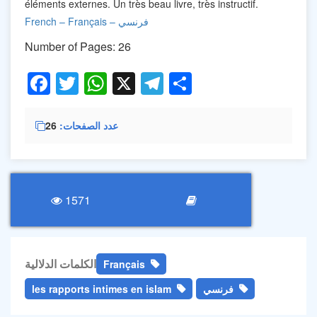
éléments externes. Un très beau livre, très instructif.
French
–
Français – فرنسي
Number of Pages: 26
Facebook
Twitter
WhatsApp
X
Telegram
Share
26
عدد الصفحات
1571
الكلمات الدلالية
Français
les rapports intimes en islam
فرنسي