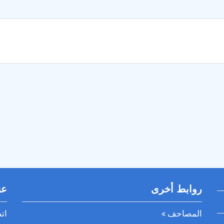
روابط أخرى
عن
المصاحف
ات