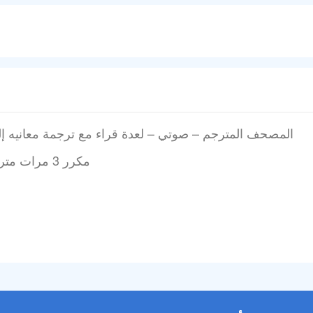
Portuguese – português المصحف المترجم – صوتي – لعدة قراء مع ترجمة معانيه
سورة الفاتحة (Fatihah) مكرر 3 مرات مترجمة باللغة البرتغالية