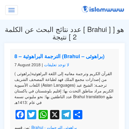
Toggle
navigation
] هو [
Brahui
عدد نتائج البحث عن الكلمة [
2
] نتيجة
8 – الترجمة البراهوئية (Brahui – براهوئی)
لا توجد تعليقات
|
7 August 2018
( براهوئی)القرآن الكريم وترجمة معانيه إلى اللغة البراهوئية
من إصدارات مجمع الملك فهد لطباعة المصحف الشريف
اللغات الأسيوية (Asian Languages) ترجمـة: الشيخ عبد
الكريم مراد مناطق التحدث بها: إقليم بلوشستان في باكستان
عدد الناطقين بها: نحو مليوني نسمة Brahui translation طبع
في عام :1413هـ
Facebook
Twitter
WhatsApp
X
Telegram
Share
Brahui - براهوئي
الترجمات
من قسم: