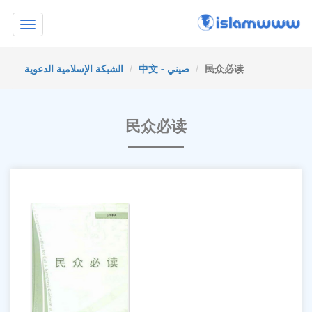
Toggle
navigation
民众必读
中文 - صيني
الشبكة الإسلامية الدعوية
民众必读