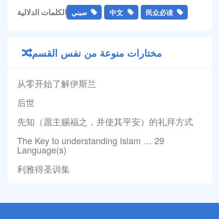
الكلمات الدلالية
民众必读
中文
صيني
مختارات منوعة من نفس القسم
从零开始了解伊斯兰
后世
先知（愿主赐福之，并使其平安）的礼拜方式
The Key to understanding Islam … 29
Language(s)
利雅得圣训集