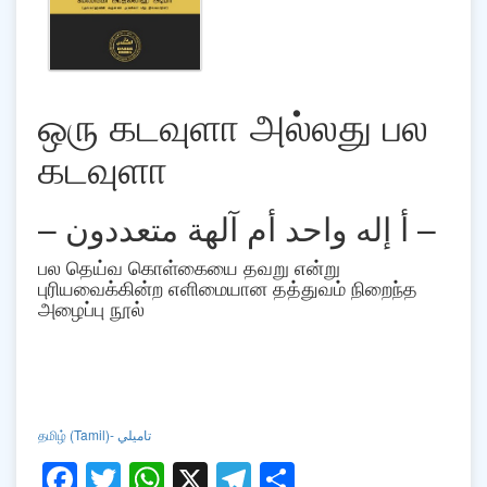
ஒரு கடவுளா அல்லது பல
கடவுளா
– أ إله واحد أم آلهة متعددون –
பல தெய்வ கொள்கையை தவறு என்று
புரியவைக்கின்ற எளிமையான தத்துவம் நிறைந்த
அழைப்பு நூல்
)- تاميلي
Tamil
தமிழ் (
Facebook
Twitter
WhatsApp
X
Telegram
Share