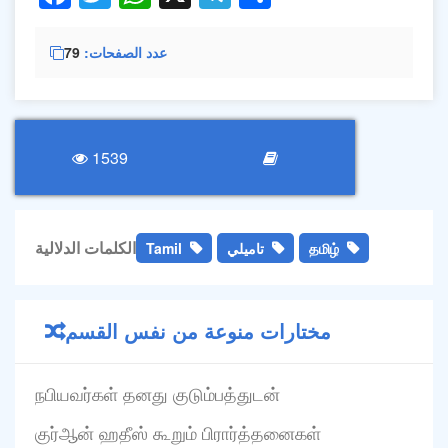
عدد الصفحات
79
1539
الكلمات الدلالية
தமிழ்
تاميلي
Tamil
مختارات منوعة من نفس القسم
நபியவர்கள் தனது குடும்பத்துடன்
குர்ஆன் ஹதீஸ் கூறும் பிரார்த்தனைகள்