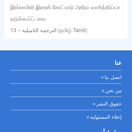
இஸ்லாமின் இறைக் கோட்பாடு அகீதா வாசித்திய்யா
தடுக்கபப்ட்டவை
13 – الترجمة التاميلية (தமிழ்-Tamil)
عنا
اتصل بنا
من نحن
حقوق النشر
إخلاء المسئولية