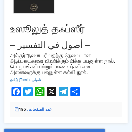
உஸூலுத் தஃப்ஸீர்
– أصول في التفسير –
அல்குர்ஆனை புரிவதற்கு தேவையான
அடிப்படைகளை விவரிக்கும் மிக்க பயனுள்ள நூல்.
பொதுமக்கள் மற்றும் மாணவர்கள் என
அனைவருக்கு பலனுள்ள கல்வி நூல்.
தமிழ் (Tamil)- تاميلي
Facebook
Twitter
WhatsApp
X
Telegram
Share
عدد الصفحات
195