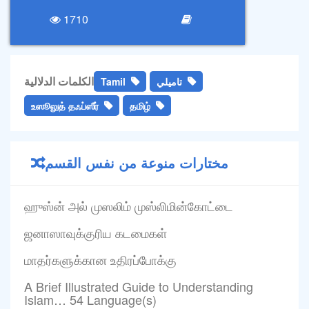
1710
الكلمات الدلالية
تاميلي
Tamil
உஸூலுத் தஃப்ஸீர்
தமிழ்
مختارات منوعة من نفس القسم
ஹுஸ்ன் அல் முஸலிம் முஸ்லிமின்கோட்டை
ஜனாஸாவுக்குரிய கடமைகள்
மாதர்களுக்கான உதிரப்போக்கு
A Brief Illustrated Guide to Understanding
Islam… 54 Language(s)