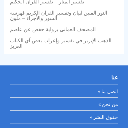
تفسير المنار – تفسير القرآن الحكيم
النور المبين لبيان وتفسير القرآن الكريم فهرسة
السور والأجزاء – ملون
المصحف العماني برواية حفص عن عاصم
الذهب الإبريز في تفسير وإعراب بعض آي الكتاب
العزيز
عنا
اتصل بنا
من نحن
حقوق النشر