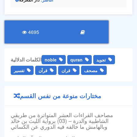
4695
الكلمات الدلالية
تجويد
quran
noble
مصحف
قران
قرآن
تفسير
مختارات منوعة من نفس القسم
مصاحف القراءات العشر المتواترة من طريقي
الشاطبية والدرة – (03) برواية الليث بن خالد
وبالهامش ما خالفه فيه الدوري عن الكسائي