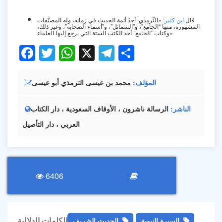
قال
ابن كثير
: «
التِّرمِذي: أحدُ أئمة الحديث في زمانه، وله المصنَّفات
المشهورة، منها “الجامع”، و”الشمائل”، و”أسماء الصحابة”، وغير ذلك،
»
وكتاب “الجامع” أحد الكتب الستة التي يرجِع إليها العلماء
Facebook
Twitter
WhatsApp
X
Telegram
Share
المؤلف
محمد بن عيسى الترمذي أبو عيسى
الناشر
الرسالة ناشرون ، الأوقاف السعودية ، دار الكتاب
العربي ، دار التأصيل
6406
الكلمات الدلالية
السيرة النبوية
الحديث الشريف