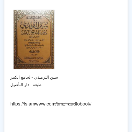
سنن الترمـذي -الجامع الكبير
طبعة : دار التأصيل
https://islamwww.com/trmzi-audiobook/