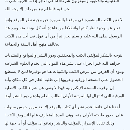
التعليمية والدعوية وسيكونون شركاء لنا في الأجر إذا ما أقرونا على ما
نحن فيه فإننا لم نبغ من ذلك إلا وجه الله.
لا تعبر الكتب المنشورة في موقعنا بالضرورة عن وجهة نظر الموقع وإنما
تعبر عن وجهة نظر كاتبها وانطلاقا من قاعدة أنه كل يؤخذ منه ويرد عدا
الرسول صلى الله عليه و سلم نحن نبرأ من أي قول في أحد هذه الكتب
يخالف منهج أهل السنة والجماعة.
نتوجه بالشكر لمؤلفي الكتب والمحققين ودور النشر والمواقع والمنتديات
جزاهم الله خير الجزاء على نشر هذه المواد التي تخدم العلوم الشرعية
وننوه أن الغرض من عرض الكتب والكتيبات هنا هو توفيرها لمن لا يستطيع
الحصول على النسخة الورقية وتقريبها إلى طلبة العلم في كل مكان وأنه
إن توفرت النسخة الإلكترونية فهذا لا يغنى عن شراء الكتب الأصلية
الورقية التي لا تزال لها المرتبة الأولى لطالب العلم ولدعم دور النشر أيضا.
أخذنا على عاتقنا عدم نشر أي كتاب بالموقع إلا بعد مرور خمس سنوات
على صدور طبعته الأولى منه، وهي المدة المتعارف عليها لتسويق الكتب؛
وذلك تفاديا للإضرار بالمؤلف والناشر وندعو أي مؤلف أو أي جهة لها