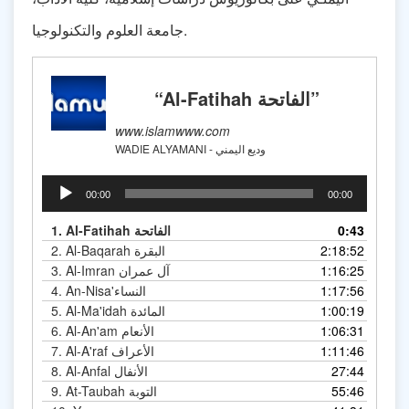
جامعة العلوم والتكنولوجيا.
“Al-Fatihah الفاتحة”
www.islamwww.com
WADIE ALYAMANI - وديع اليمني
Audio
00:00
00:00
Player
0:43
Al-Fatihah الفاتحة
1.
2:18:52
Al-Baqarah البقرة
2.
1:16:25
Al-Imran آل عمران
3.
1:17:56
An-Nisa'النساء
4.
1:00:19
Al-Ma'idah المائدة
5.
1:06:31
Al-An'am الأنعام
6.
1:11:46
Al-A'raf الأعراف
7.
27:44
Al-Anfal الأنفال
8.
55:46
At-Taubah التوبة
9.