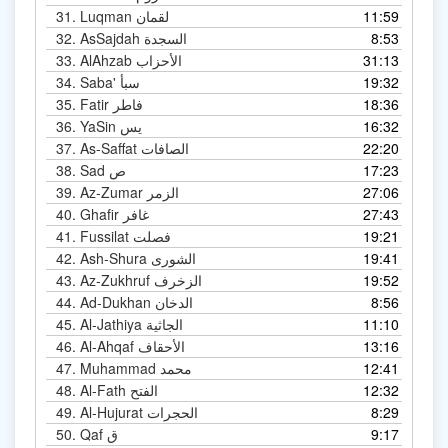
11:59
Luqman لقمان
31.
8:53
As­Sajdah السجدة
32.
31:13
Al­Ahzab الأحزاب
33.
19:32
Saba' سبأ
34.
18:36
Fatir فاطر
35.
16:32
Ya­Sin يس
36.
22:20
As-Saffat الصافات
37.
17:23
Sad ص
38.
27:06
Az-Zumar الزمر
39.
27:43
Ghafir غافر
40.
19:21
Fussilat فصلت
41.
19:41
Ash-Shura الشورى
42.
19:52
Az-Zukhruf الزخرف
43.
8:56
Ad-Dukhan الدخان
44.
11:10
Al-Jathiya الجاثية
45.
13:16
Al-Ahqaf الأحقاف
46.
12:41
Muhammad محمد
47.
12:32
Al-Fath الفتح
48.
8:29
Al-Hujurat الحجرات
49.
9:17
Qaf ق
50.