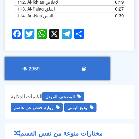
0:19
Al-Ikhlas الإخلاص
112.
0:27
Al-Falaq الفلق
113.
0:39
An-Nas الناس
114.
Facebook
Twitter
WhatsApp
X
Telegram
Share
2059
الكلمات الدلالية
المصحف المرتل
وديع اليمني
رواية حفص عن عاصم
مختارات منوعة من نفس القسم