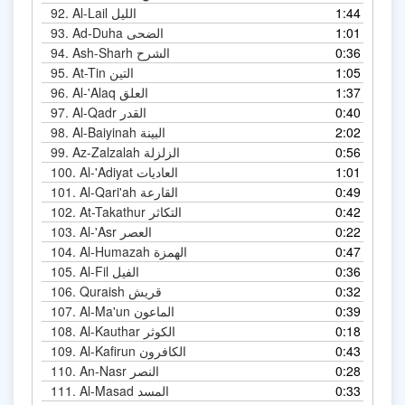
1:44
Al-Lail الليل
92.
1:01
Ad-Duha الضحى
93.
0:36
Ash-Sharh الشرح
94.
1:05
At-Tin التين
95.
1:37
Al-'Alaq العلق
96.
0:40
Al-Qadr القدر
97.
2:02
Al-Baiyinah البينة
98.
0:56
Az-Zalzalah الزلزلة
99.
1:01
Al-'Adiyat العاديات
100.
0:49
Al-Qari'ah القارعة
101.
0:42
At-Takathur التكاثر
102.
0:22
Al-'Asr العصر
103.
0:47
Al-Humazah الهمزة
104.
0:36
Al-Fil الفيل
105.
0:32
Quraish قريش
106.
0:39
Al-Ma'un الماعون
107.
0:18
Al-Kauthar الكوثر
108.
0:43
Al-Kafirun الكافرون
109.
0:28
An-Nasr النصر
110.
0:33
Al-Masad المسد
111.