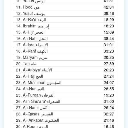
41:31
Yunus يونس
10.
42:34
Hood هود
11.
38:48
Yusuf يوسف
12.
18:29
Ar-Ra'd الرعد
13.
18:20
Ibrahim إبراهيم
14.
15:09
Al-Hijr الحجر
15.
38:44
An-Nahl النحل
16.
31:01
Al-Isra الإسراء
17.
33:23
Al-Kahf الكهف
18.
20:25
Maryam مريم
19.
27:39
Tah طه
20.
26:23
Al-Anbiya' الأنبياء
21.
27:24
Al-Hajj الحج
22.
24:07
Al-Mu'minun المؤمنون
23.
28:55
An-Nur النور
24.
19:20
Al-Furqan الفرقان
25.
31:00
Ash-Shu'ara' الشعراء
26.
26:24
An-Naml النّمل
27.
32:27
Al-Qasas القصص
28.
21:46
Al-'Ankabut العنكبوت
29.
16:46
Ar­Room الروم
30.