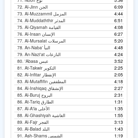
5:36
Nooh نوح
71.
6:09
Al-Jinn الجن
72.
4:44
Al-Muzzammil المزمل
73.
6:51
Al-Muddaththir المدثر
74.
4:08
Al-Qiyamah القيامة
75.
6:27
Al-Insan الإنسان
76.
5:20
Al-Mursalat المرسلات
77.
4:48
An-Naba' النبأ
78.
4:24
An-Nazi'at النازعات
79.
3:52
'Abasa عبس
80.
2:25
At-Takwir التكوير
81.
2:05
Al-Infitar الإنفطار
82.
4:18
Al-Mutaffifin المطففين
83.
2:27
Al-Inshiqaq الإنشقاق
84.
2:31
Al-Buruj البروج
85.
1:31
At-Tariq الطارق
86.
1:35
Al-A'la الأعلى
87.
1:55
Al-Ghashiyah الغاشية
88.
3:13
Al-Fajr الفجر
89.
1:43
Al-Balad البلد
90.
1:19
Ash-Shams الشمس
91.