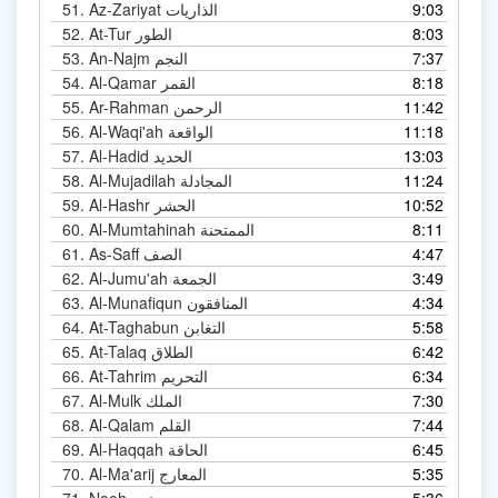
9:03
Az-Zariyat الذاريات
51.
8:03
At-Tur الطور
52.
7:37
An-Najm النجم
53.
8:18
Al-Qamar القمر
54.
11:42
Ar-Rahman الرحمن
55.
11:18
Al-Waqi'ah الواقعة
56.
13:03
Al-Hadid الحديد
57.
11:24
Al-Mujadilah المجادلة
58.
10:52
Al-Hashr الحشر
59.
8:11
Al-Mumtahinah الممتحنة
60.
4:47
As-Saff الصف
61.
3:49
Al-Jumu'ah الجمعة
62.
4:34
Al-Munafiqun المنافقون
63.
5:58
At-Taghabun التغابن
64.
6:42
At-Talaq الطلاق
65.
6:34
At-Tahrim التحريم
66.
7:30
Al-Mulk الملك
67.
7:44
Al-Qalam القلم
68.
6:45
Al-Haqqah الحاقة
69.
5:35
Al-Ma'arij المعارج
70.