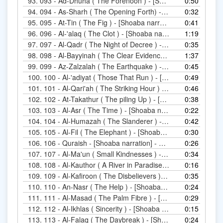
93.
0:50
093
94.
0:32
95.
095 - At-Tin ( The Fig ) - [Sh
0:41
96.
1:19
096 - Al-'alaq ( The Clot
97.
0:35
98.
1:37
99.
0:45
100.
0:49
101.
0:46
102.
0:38
103.
0:22
103 - Al-Asr ( The Tim
104.
0:42
105.
0:30
105 - Al-Fil ( T
106.
106 - Quraish - [Shoaba narration] - ريش
0:26
107.
0:34
108.
0:16
109.
0:35
110.
0:24
110 - An-Nasr ( Th
111.
0:29
112.
0:15
112 - Al-Ikhlas ( S
113.
0:24
113 -