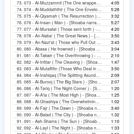
73.
4:05
74.
5:28
75.
3:32
76.
076 - Al-Insan ( Man ) - [Shoa
5:27
77.
4:20
78.
3:50
79.
3:43
80.
3:04
080 - Abasa ( He fro
81.
2:10
82.
1:47
082 - Al-In
83.
3:50
84.
2:09
85.
2:07
085 - Al
86.
1:20
08
87.
1:25
087 - Al-A'la
88.
1:02
89.
3:40
089 - Al-Fajr ( The Da
90.
1:32
090 - Al-Balad ( The Cit
91.
1:10
091 - Ash-Sham
92.
1:33
092 - Al-Layl ( The Nigh