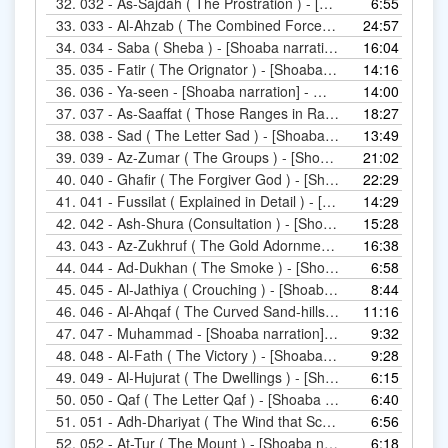
32.
6:55
33.
24:57
34.
034 - Saba ( Sheba ) - [Shoaba nar
16:04
35.
14:16
035 - Fatir ( The O
36.
036 - Ya-seen - [Shoaba narration] - سورة يس
14:00
37.
18:27
38.
13:49
038 - Sad ( The Le
39.
21:02
039 - Az-Z
40.
22:29
040 -
41.
14:29
42.
15:28
042 - Ash
43.
16:38
44.
6:58
044 - Ad
45.
8:44
045 - Al-Jathiy
46.
11:16
47.
047 - Muhammad - [Shoaba narration] 
9:32
48.
9:28
048 - Al-Fath ( The
49.
6:15
049 -
50.
6:40
050 - Qaf ( The Lett
51.
6:56
52.
6:18
052 - At-Tur ( The Mou