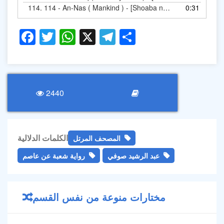
114.
0:31
114 - An-Nas ( Mankin
Facebook
Twitter
WhatsApp
X
Telegram
Share
2440
الكلمات الدلالية
المصحف المرتل
عبد الرشيد صوفي
رواية شعبة عن عاصم
مختارات منوعة من نفس القسم