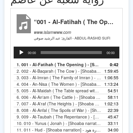
“001 - Al-Fatihah ( The Opening ) - [Shoaba narration] - رواية شعبة عن عاصم - سورة الفاتحة”
www.islamwww.com
القارئ: عبد الرشيد صوفي - ABDUL-RASHID SUFI
Audio
00:00
00:00
Player
1.
0:42
0
2.
1:59:45
002 - Al-Baqarah (
3.
1:06:55
4.
1:13:24
004 - An-Nisa ( T
5.
54:51
6.
58:11
006 - Al-An'am ( The
7.
1:02:13
007 - Al-A'raf (The 
8.
22:39
008 -
9.
45:47
10.
010 - Yunus ( Jonah ) - [Shoaba
33:11
11.
011 - Hud - [Shoaba narration] - رواية شعبة عن عاصم - سورة هود
34:00