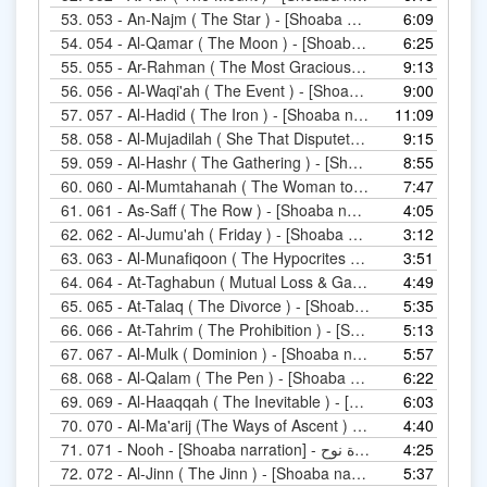
53.
6:09
053 - An-Najm ( The S
54.
6:25
054 - Al-Qamar 
55.
9:13
56.
9:00
056 - Al-Waqi
57.
11:09
057 - Al-Hadid ( The I
58.
9:15
59.
8:55
059 - A
60.
7:47
61.
4:05
061 - As-Saff ( The Row
62.
3:12
062 - Al-Jumu'ah ( F
63.
3:51
64.
4:49
65.
5:35
065 - At-Talaq
66.
5:13
066
67.
5:57
067 - Al-Mulk ( Domini
68.
6:22
068 - Al-Qalam ( The
69.
6:03
70.
4:40
71.
071 - Nooh - [Shoaba narration] - رواية شعبة عن عاصم - سورة نوح
4:25
72.
5:37
072 - Al-Jinn ( The Jinn )