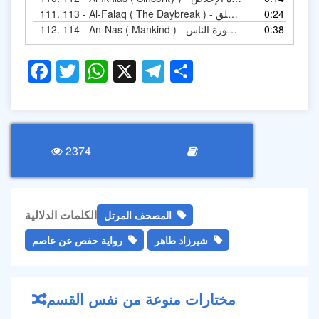
0:24
113 - Al-Falaq ( The Daybreak ) - المصحف المرتل - سورة الفلق
111.
0:38
114 - An-Nas ( Mankind ) - المصحف المرتل - سورة الناس
112.
Facebook
Twitter
WhatsApp
X
Telegram
Share
2374
الكلمات الدلالية
المصحف المرتل
شيرزاد طاهر
رواية حفص عن عاصم
مختارات منوعة من نفس القسم