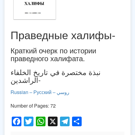
Праведные халифы-
Краткий очерк по истории
праведного халифата.
نبذة مختصرة في تاريخ الخلفاء
الراشدين-
– Русский – روسي
Russian
Number of Pages: 72
Facebook
Twitter
WhatsApp
X
Telegram
Share