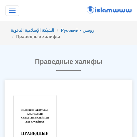
Toggle
navigation
Русский - روسي
الشبكة الإسلامية الدعوية
Праведные халифы
Праведные халифы