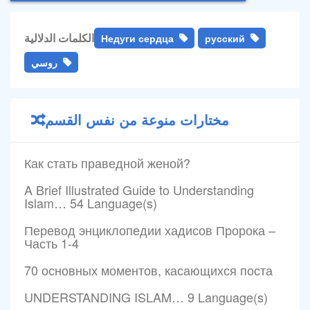
الكلمات الدلالية
Недуги сердца
русский
روسي
مختارات منوعة من نفس القسم
Как стать праведной женой?
A Brief Illustrated Guide to Understanding
Islam… 54 Language(s)
Перевод энциклопедии хадисов Пророка –
Часть 1-4
70 основных моментов, касающихся поста
UNDERSTANDING ISLAM… 9 Language(s)