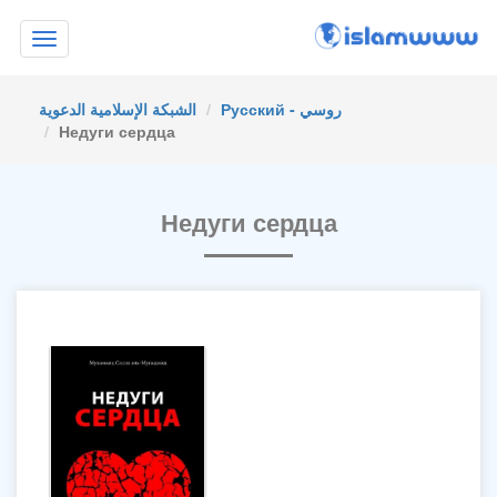
Toggle
navigation
Русский - روسي
الشبكة الإسلامية الدعوية
Недуги сердца
Недуги сердца