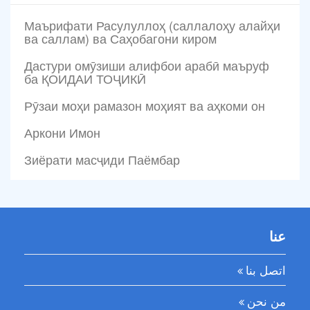
Маърифати Расулуллоҳ (саллалоҳу алайҳи
ва саллам) ва Саҳобагони киром
Дастури омӯзиши алифбои арабӣ маъруф
ба ҚОИДАИ ТОҶИКӢ
Рӯзаи моҳи рамазон моҳият ва аҳкоми он
Аркони Имон
Зиёрати масҷиди Паёмбар
عنا
اتصل بنا
من نحن