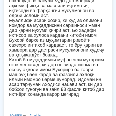
нақлшуда аз расули Худо дар мавриди
аҳкоми фиқҳи ва масоили иҷтимоъи,
иқтисоди ва фарҳангии мусулмонон ва
одобӣ исломи аст.
Муаллифи асари ҳозир, ки худ аз олимони
номдор ва муҳаддисини саршиноси Яман
дар қарни нуҳуми ҳиҷрӣ аст, Бо ҳадафи
ихтисор ва хулоса кардани китоби имом
Бухорӣ бархе аз муҳимтарин ривоёти
саҳеҳро интихоб кардааст, то ёру қарин ва
ҳамвора дар дастраси мусулмонони худоҷу
ва ҳақиқатдӯст бошад.
Китоб бо муқаддимаи муфассали мутарҷим
оғоз мешавад, ки дар он зиндагинома ва
осору аҳволи имом Бухориро ба таври
машруҳ баён карда ва фазоили ахлоқи
илмии имомро бармешуморад. Идомаи ин
асар тарҷумаи Аҳодиси набавӣ аст, ки дар
бобҳои гуногун ва зайл 88 фасли китоб дар
ихтиёри хонанда қарор мегирад
Тоҷикӣ
–
طاجيكي