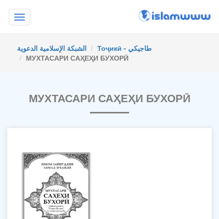
Toggle
navigation
Тоҷикӣ - طاجيكي
الشبكة الإسلامية الدعوية
МУХТАСАРИ САҲЕҲИ БУХОРӢ
МУХТАСАРИ САҲЕҲИ БУХОРӢ