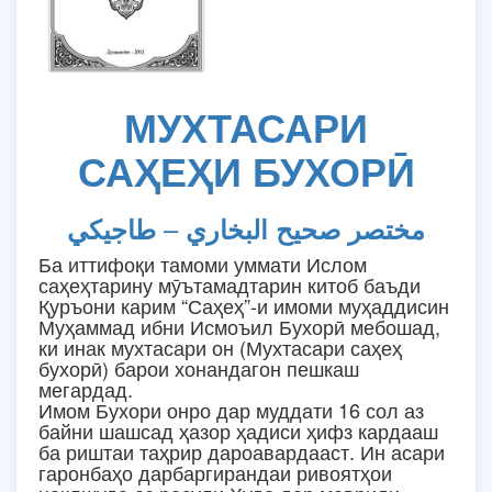
МУХТАСАРИ
САҲЕҲИ БУХОРӢ
–
مختصر صحيح البخاري
طاجيكي
Ба иттифоқи тамоми уммати Ислом
саҳеҳтарину мӯътамадтарин китоб баъди
Қуръони карим “Саҳеҳ”-и имоми муҳаддисин
Муҳаммад ибни Исмоъил Бухорӣ мебошад,
ки инак мухтасари он (Мухтасари саҳеҳ
бухорӣ) барои хонандагон пешкаш
мегардад.
Имом Бухори онро дар муддати 16 сол аз
байни шашсад ҳазор ҳадиси ҳифз кардааш
ба риштаи таҳрир дароавардааст. Ин асари
гаронбаҳо дарбаргирандаи ривоятҳои